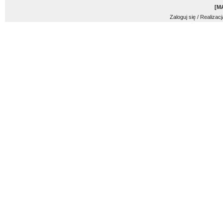
[
M
Zaloguj się
/ Realizacj