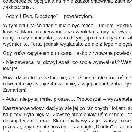
odpowiedzieć spojrzała na mnie zdezorientowana, zdumio
zaskoczona…
- Adam i Ewa. Dlaczego? – powtórzyłem.
W tym dniu na śniadanie miała być maca. Lubiłem. Pokrus
kawałki Mama najpierw moczyła w mleku, a gdy już wysta
napęczniały obtaczała je w rozbitym jajku i smażyła na pat
wyśmienite. Teraz jednak wyglądało, że nic z tego nie bę
Gdy znów zapytałem o to samo, lekko zirytowana powiedzi
- Nie zawracaj mi głowy! Adaś, co sobie wymyśliłeś? Weź
lekcje!
Powiedziała to tak sztucznie, że już nie mogłem odpuścić
odwróciła się i spojrzała na mnie, a w jej oczach zobaczy
Zamarłem!
- Adaś, nie pytaj mnie, proszę…. Prooooszę! – wyszeptała
Kasztanowe włosy kładłyby się jej po ranionych i lokami s
na plecy. Była piękna. Zawsze promieniała uśmiechem, lec
dzisiaj, lecz nie teraz. Skamieniały wyraz jej twarzy prosi
przestał, abym sobie poszedł… aż nagle „Dzidka” – tak na