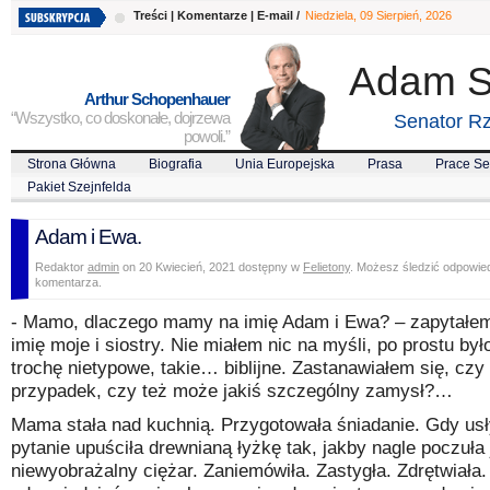
Treści
|
Komentarze
|
E-mail
/
Niedziela, 09 Sierpień, 2026
Adam S
Arthur Schopenhauer
“Wszystko, co doskonałe, dojrzewa
Senator Rz
powoli.”
Strona Główna
Biografia
Unia Europejska
Prasa
Prace Se
Pakiet Szejnfelda
Adam i Ewa.
Redaktor
admin
on 20 Kwiecień, 2021 dostępny w
Felietony
. Możesz śledzić odpowie
komentarza.
- Mamo, dlaczego mamy na imię Adam i Ewa? – zapytałem
imię moje i siostry. Nie miałem nic na myśli, po prostu był
trochę nietypowe, takie… biblijne. Zastanawiałem się, czy 
przypadek, czy też może jakiś szczególny zamysł?…
Mama stała nad kuchnią. Przygotowała śniadanie. Gdy us
pytanie upuściła drewnianą łyżkę tak, jakby nagle poczuła j
niewyobrażalny ciężar. Zaniemówiła. Zastygła. Zdrętwiała