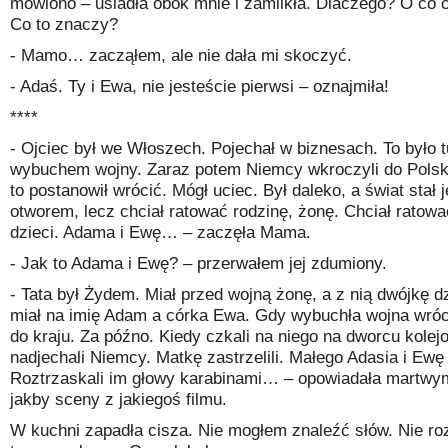
mówiono – usiadła obok mnie i zamilkła. Dlaczego? O co 
Co to znaczy?
- Mamo… zacząłem, ale nie dała mi skoczyć.
- Adaś. Ty i Ewa, nie jesteście pierwsi – oznajmiła!
****
- Ojciec był we Włoszech. Pojechał w biznesach. To było 
wybuchem wojny. Zaraz potem Niemcy wkroczyli do Polsk
to postanowił wrócić. Mógł uciec. Był daleko, a świat stał 
otworem, lecz chciał ratować rodzinę, żonę. Chciał ratow
dzieci. Adama i Ewę… – zaczęła Mama.
- Jak to Adama i Ewę? – przerwałem jej zdumiony.
- Tata był Żydem. Miał przed wojną żonę, a z nią dwójkę d
miał na imię Adam a córka Ewa. Gdy wybuchła wojna wróci
do kraju. Za późno. Kiedy czkali na niego na dworcu kole
nadjechali Niemcy. Matkę zastrzelili. Małego Adasia i Ewę 
Roztrzaskali im głowy karabinami… – opowiadała martwy
jakby sceny z jakiegoś filmu.
W kuchni zapadła cisza. Nie mogłem znaleźć słów. Nie r