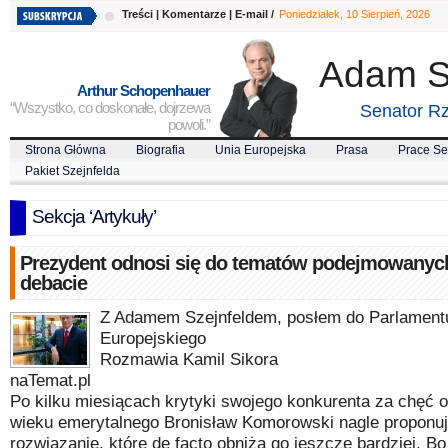
Treści
|
Komentarze
|
E-mail
/
Poniedziałek, 10 Sierpień, 2026
Adam S
Arthur Schopenhauer
“Wszystko, co doskonałe, dojrzewa
Senator Rz
powoli.”
Strona Główna
Biografia
Unia Europejska
Prasa
Prace Se
Pakiet Szejnfelda
Sekcja ‘Artykuły’
Prezydent odnosi się do tematów podejmowanyc
debacie
Z Adamem Szejnfeldem, posłem do Parlament
Europejskiego
Rozmawia Kamil Sikora
naTemat.pl
Po kilku miesiącach krytyki swojego konkurenta za chęć o
wieku emerytalnego Bronisław Komorowski nagle proponu
rozwiązanie, które de facto obniża go jeszcze bardziej. Bo 