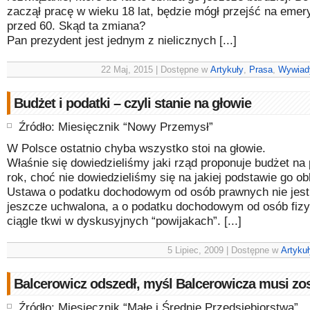
zaczął pracę w wieku 18 lat, będzie mógł przejść na emer
przed 60. Skąd ta zmiana?
Pan prezydent jest jednym z nielicznych [...]
22 Maj, 2015 | Dostępne w
Artykuły
,
Prasa
,
Wywiad
Budżet i podatki – czyli stanie na głowie
Źródło: Miesięcznik “Nowy Przemysł”
W Polsce ostatnio chyba wszystko stoi na głowie.
Właśnie się dowiedzieliśmy jaki rząd proponuje budżet na
rok, choć nie dowiedzieliśmy się na jakiej podstawie go ob
Ustawa o podatku dochodowym od osób prawnych nie jes
jeszcze uchwalona, a o podatku dochodowym od osób fiz
ciągle tkwi w dyskusyjnych “powijakach”. [...]
5 Lipiec, 2009 | Dostępne w
Artykuł
Balcerowicz odszedł, myśl Balcerowicza musi zo
Źródło: Miesięcznik “Małe i Średnie Przedsiębiorstwa”