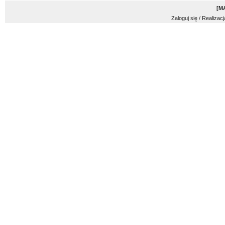
[
M
Zaloguj się
/ Realizacj