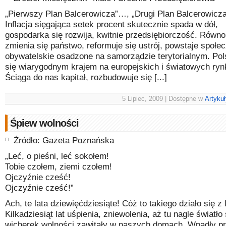
„Pierwszy Plan Balcerowicza”…, „Drugi Plan Balcerowic
Inflacja sięgająca setek procent skutecznie spada w dół,
gospodarka się rozwija, kwitnie przedsiębiorczość. Równo
zmienia się państwo, reformuje się ustrój, powstaje społe
obywatelskie osadzone na samorządzie terytorialnym. Pol
się wiarygodnym krajem na europejskich i światowych ryn
Ściąga do nas kapitał, rozbudowuje się [...]
5 Lipiec, 2009 | Dostępne w
Artykuł
Śpiew wolności
Źródło: Gazeta Poznańska
„Leć, o pieśni, leć sokołem!
Tobie czołem, ziemi czołem!
Ojczyźnie cześć!
Ojczyźnie cześć!”
Ach, te lata dziewięćdziesiąte! Cóż to takiego działo się z 
Kilkadziesiąt lat uśpienia, zniewolenia, aż tu nagle światło 
wicherek wolności zawitały w naszych domach. Wpadły p