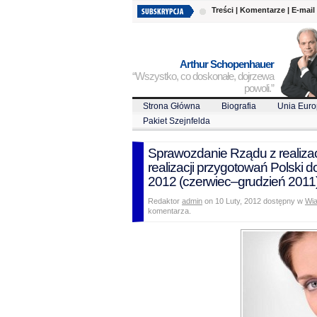
Treści
|
Komentarze
|
E-mail
Arthur Schopenhauer
“Wszystko, co doskonałe, dojrzewa
powoli.”
Strona Główna
Biografia
Unia Euro
Pakiet Szejnfelda
Sprawozdanie Rządu z realizac
realizacji przygotowań Polski
2012 (czerwiec–grudzień 2011)
Redaktor
admin
on 10 Luty, 2012 dostępny w
Wi
komentarza.