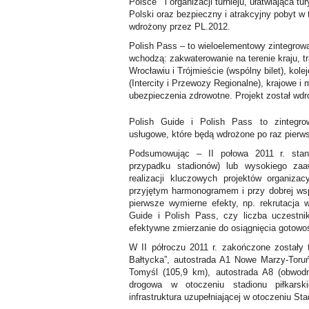
Polsce i organizacji turnieju, ułatwiająca 
Polski oraz bezpieczny i atrakcyjny pobyt w t
wdrożony przez PL.2012.
Polish Pass – to wieloelementowy zintegrowa
wchodzą: zakwaterowanie na terenie kraju, t
Wrocławiu i Trójmieście (wspólny bilet), kole
(Intercity i Przewozy Regionalne), krajowe i
ubezpieczenia zdrowotne. Projekt został wd
Polish Guide i Polish Pass to zintegro
usługowe, które będą wdrożone po raz pierws
Podsumowując – II połowa 2011 r. stan
przypadku stadionów) lub wysokiego zaa
realizacji kluczowych projektów organiz
przyjętym harmonogramem i przy dobrej w
pierwsze wymierne efekty, np. rekrutacja 
Guide i Polish Pass, czy liczba uczestni
efektywne zmierzanie do osiągnięcia gotowo
W II półroczu 2011 r. zakończone zostały t
Bałtycka”, autostrada A1 Nowe Marzy-Toru
Tomyśl (105,9 km), autostrada A8 (obwodn
drogowa w otoczeniu stadionu piłkar
infrastruktura uzupełniającej w otoczeniu St