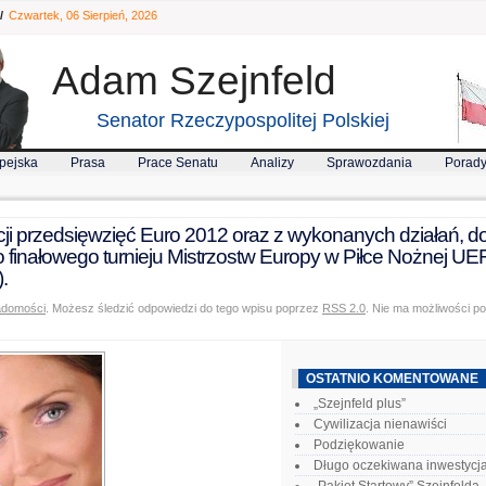
/
Czwartek, 06 Sierpień, 2026
Adam Szejnfeld
Senator Rzeczypospolitej Polskiej
pejska
Prasa
Prace Senatu
Analizy
Sprawozdania
Porad
ji przedsięwzięć Euro 2012 oraz z wykonanych działań, d
 do finałowego turnieju Mistrzostw Europy w Piłce Nożnej 
.
adomości
. Możesz śledzić odpowiedzi do tego wpisu poprzez
RSS 2.0
. Nie ma możliwości p
OSTATNIO KOMENTOWANE
„Szejnfeld plus”
Cywilizacja nienawiści
Podziękowanie
Długo oczekiwana inwestycj