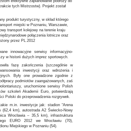
turystom efektywne zaplanowanie podróży do
rakcie tych Mistrzostw). Projekt został
ny produkt turystyczny, w skład którego
ransport miejski w Poznaniu, Warszawie,
jowy transport kolejowy na terenie kraju
 międzynarodowe połączenia lotnicze oraz
rożony przez PL.2012
wane innowacyjne serwisy informacyjno-
zy w historii dużych imprez sportowych.
owiła fazę zakończenia (szczególnie w
wansowania inwestycji oraz wdrożenia i
acyjnych. Były one prowadzone zgodnie z
spółpracy podmiotów zaangażowanych, zaś
wolontariuszy, uruchomione serwisy Polish
ków szkoleń Akademii Euro, potwierdzają
ści Polski do przeprowadzenia rozgrywek.
akie m.in. inwestycje jak: stadion “Arena
ń (62,4 km), autostrada A2 Świecko-Nowy
ica Wrocławia – 35,5 km), infrastruktura
skiego EURO 2012 we Wrocławiu (70),
adionu Miejskiego w Poznaniu (54).