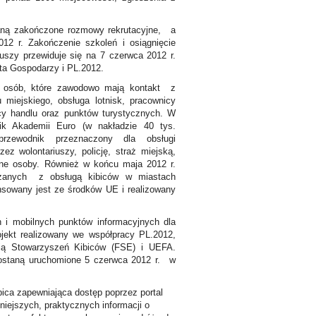
staną zakończone rozmowy rekrutacyjne, a
012 r. Zakończenie szkoleń i osiągnięcie
iuszy przewiduje się na 7 czerwca 2012 r.
sta Gospodarzy i PL.2012.
ca osób, które zawodowo mają kontakt z
u miejskiego, obsługa lotnisk, pracownicy
icy handlu oraz punktów turystycznych. W
ik Akademii Euro (w nakładzie 40 tys.
przewodnik przeznaczony dla obsługi
zez wolontariuszy, policję, straż miejską,
nne osoby. Również w końcu maja 2012 r.
ązanych z obsługą kibiców w miastach
nsowany jest ze środków UE i realizowany
 i mobilnych punktów informacyjnych dla
ojekt realizowany we współpracy PL.2012,
cją Stowarzyszeń Kibiców (FSE) i UEFA.
zostaną uruchomione 5 czerwca 2012 r. w
ibica zapewniająca dostęp poprzez portal
niejszych, praktycznych informacji o