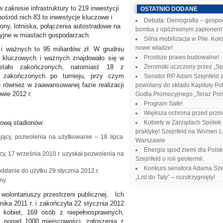
akresie infrastruktury to 219 inwestycji
OSTATNIO DODANE
pośród nich 83 to inwestycje kluczowe i
Debata: Demografia – gospo
iony, lotniska, połączenia autostradowe na
bomba z opóźnionym zapłonem
cyjne w miastach gospodarzach.
Silna mobilizacja w Pile. Ko
nowe władze!
i ważnych to 95 miliardów zł. W grudniu
Prostsze prawo budowalne!
ji kluczowych i ważnych znajdowało się w
ostało zakończonych, natomiast 18 z
Żeromski uczczony przez „S
e zakończonych po turnieju, przy czym
Senator RP Adam Szejnfeld z
ę również w zaawansowanej fazie realizacji
powołany do składu Kapituły Po
wie 2012 r.
Godła Promocyjnego „Teraz Pol
Program Safe!
Większa ochrona przed przm
dową stadionów:
Kobiety w Zarządach Spółek
praktykę! Szejnfeld na Women Le
jący, pozwolenia na użytkowanie – 18 lipca
Warszawie
Energia spod ziemi dla Polsk
cy, 17 września 2010 r. uzyskał pozwolenia na
Szejnfeld o roli geotermii.
Konkurs senatora Adama Szej
ddanie do użytku 29 stycznia 2012 r.
„List do Taty” – rozstrzygnięty!
ny.
 wolontariuszy przestrzeni publicznej. Ich
rnika 2011 r. i zakończyła 22 stycznia 2012
 kobiet, 169 osób z niepełnosprawnych,
 z ponad 1000 miejscowości, zgłoszenia z