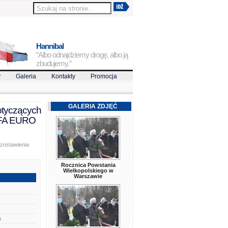
Hannibal
“Albo odnajdziemy drogę, albo ją
zbudujemy.”
y
Galeria
Kontakty
Promocja
GALERIA ZDJĘĆ
otyczących
UEFA EURO
ozostawienia
Rocznica Powstania
Wielkopolskiego w
Warszawie
a