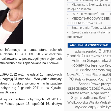
„Pakiet Startowy” Szejnfelda
Miałem sen. Skończyły się w
kolejki do lekarza.
2014 - powinno być lepiej, a
MIĘDZYNARODOWY DZIEŃ
NIEPEŁNOSPRAWNYCH
Zmarł premier Tadeusz Mazo
Jakość a nie cena - Reform
publicznych
ARCHIWUM POPRZEZ TAG
e informacje na temat stanu polskich
Biura
adamszejnfeld
łce Nożnej UEFA EURO 2012 w ostatnim
Chodzież
Czarnków
debat
a realizowane w poszczególnych projektach
Felieton
Gospodarka
J
 zdefiniowano cele zaplanowane na I połowę
Kobiety
Konferencja
Kry
młodzież
nagroda
Na
PlatformaO
 EURO 2012 weźmie udział 16 narodowych
NewsPlatforma
3 dni zagrają 31 meczów. Wszystkie drużyny
PO
Polska
Pomoc
Poznań
nałowych zostały wyłonione w listopadzie
Senatu
prezy
Prawo
e odbyło się 2 grudnia 2011 r. w Kijowie,
przedsiębiorczość
Przeds
 na Ukrainie.
reforma
rozwój
Rząd
równou
spotkanie
Sejm
Szejnfe
est wybór centrów pobytowych. W 2011 r.
Wielkopolska
Wizyta
Wolszt
 w Polsce przez 13. spośród 16. drużyn
zapytanie
wywiad
ży