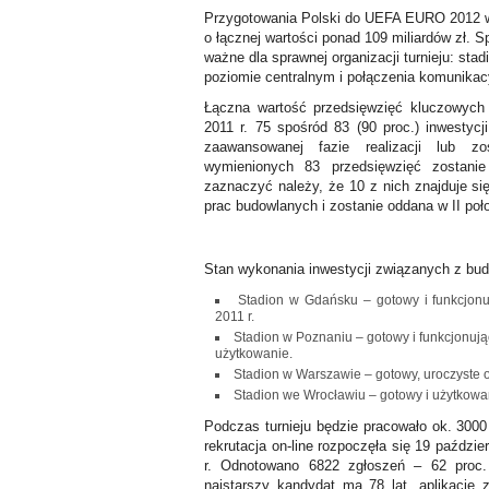
Przygotowania Polski do UEFA EURO 2012 w z
o łącznej wartości ponad 109 miliardów zł. S
ważne dla sprawnej organizacji turnieju: stad
poziomie centralnym i połączenia komunika
Łączna wartość przedsięwzięć kluczowych 
2011 r. 75 spośród 83 (90 proc.) inwestyc
zaawansowanej fazie realizacji lub z
wymienionych 83 przedsięwzięć zostani
zaznaczyć należy, że 10 z nich znajduje si
prac budowlanych i zostanie oddana w II poło
Stan wykonania inwestycji związanych z bu
Stadion w Gdańsku – gotowy i funkcjonu
2011 r.
Stadion w Poznaniu – gotowy i funkcjonują
użytkowanie.
Stadion w Warszawie – gotowy, uroczyste o
Stadion we Wrocławiu – gotowy i użytkowa
Podczas turnieju będzie pracowało ok. 3000
rekrutacja on-line rozpoczęła się 19 paździe
r. Odnotowano 6822 zgłoszeń – 62 proc.
najstarszy kandydat ma 78 lat, aplikacje