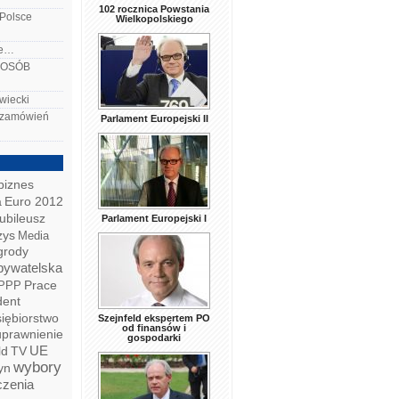
102 rocznica Powstania
 Polsce
Wielkopolskiego
le…
 OSÓB
wiecki
a zamówień
Parlament Europejski II
biznes
a
Euro 2012
ubileusz
Parlament Europejski I
zys
Media
grody
bywatelska
Prace
PPP
dent
iębiorstwo
Szejnfeld ekspertem PO
od finansów i
prawnienie
gospodarki
ld
TV
UE
wybory
yn
czenia