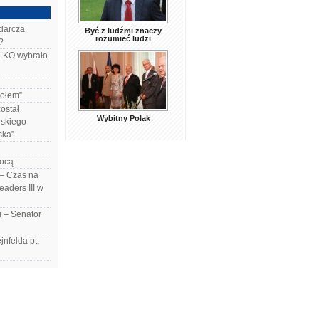
darcza
Być z ludźmi znaczy
rozumieć ludzi
?
ło KO wybrało
połem”
ostał
Wybitny Polak
lskiego
ska”
ocą.
 – Czas na
aders III w
i – Senator
nfelda pt.