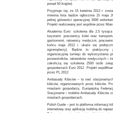
ponad 50 krajów).
Przyjmuje się, że 15 kwietnia 2012 r. zo
imienna lista będzie ogłoszona 15 maja 2
pełnej gotowości operacyjnej 3000 wolontar
Projekt realizowany jest wspólnie przez Mia
Akademia Euro: szkolenia dla 2,5 tysią
turystami: pracownicy kolei oraz transport
gastronomii, ratownicy medyczni, pracown
końcu maja 2012 r. ukaże się podręczn
egzemplarzy). Będzie to praktyczny 
organizacyjnej turnieju do wykorzystania pr
przewoźników, ratowników medycznych i i
zakończą się szkolenia 2500 osób zwi
gospodarzach Euro 2012. Projekt współfina
przez PL.2012.
Ambasady Kibiców – to sieć stacjonarnych
kibiców, organizowanych przez kibiców. Pr
miastami gospodarzy, Europejską Federa
Stacjonarne i mobilne Ambasady Kibiców 
miastach gospodarzach.
Polish Guide – jest to platforma informacji k
internetowy oraz aplikację mobilną do najważ