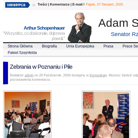
Treści
|
Komentarze
|
E-mail
/
Piątek, 07 Sierpień, 2026
Adam S
Arthur Schopenhauer
“Wszystko, co doskonałe, dojrzewa
Senator Rz
powoli.”
Strona Główna
Biografia
Unia Europejska
Prasa
Prace Se
Pakiet Szejnfelda
Zebrania w Poznaniu i Pile
Redaktor
admin
on 28 Październik, 2009 dostępny w
Komunikaty
. Możesz śledzić od
pozostawienia komentarza.