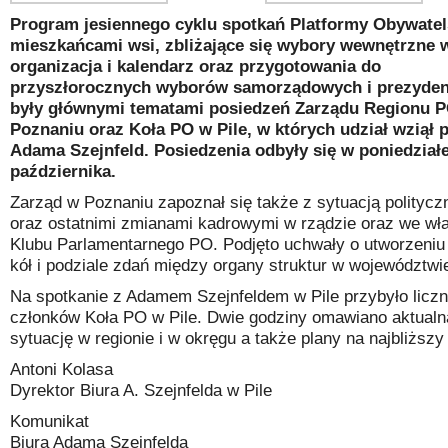
Program jesiennego cyklu spotkań Platformy Obywatels
mieszkańcami wsi, zbliżające się wybory wewnętrzne 
organizacja i kalendarz oraz przygotowania do
przyszłorocznych wyborów samorządowych i prezyden
były głównymi tematami posiedzeń Zarządu Regionu 
Poznaniu oraz Koła PO w Pile, w których udział wziął 
Adama Szejnfeld. Posiedzenia odbyły się w poniedział
października.
Zarząd w Poznaniu zapoznał się także z sytuacją politycz
oraz ostatnimi zmianami kadrowymi w rządzie oraz we wł
Klubu Parlamentarnego PO. Podjęto uchwały o utworzeni
kół i podziale zdań między organy struktur w województwi
Na spotkanie z Adamem Szejnfeldem w Pile przybyło licz
członków Koła PO w Pile. Dwie godziny omawiano aktualn
sytuację w regionie i w okręgu a także plany na najbliższy
Antoni Kolasa
Dyrektor Biura A. Szejnfelda w Pile
Komunikat
Biura Adama Szejnfelda